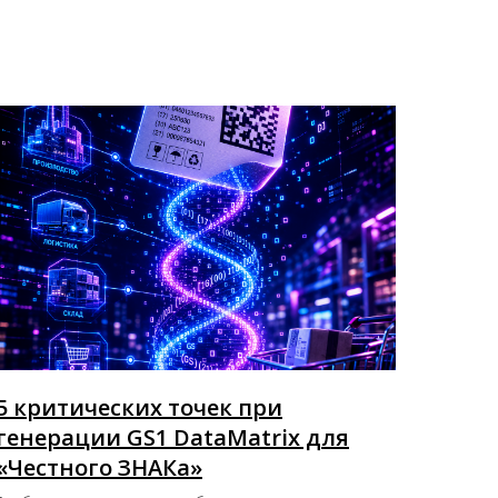
5 критических точек при
генерации GS1 DataMatrix для
«Честного ЗНАКа»